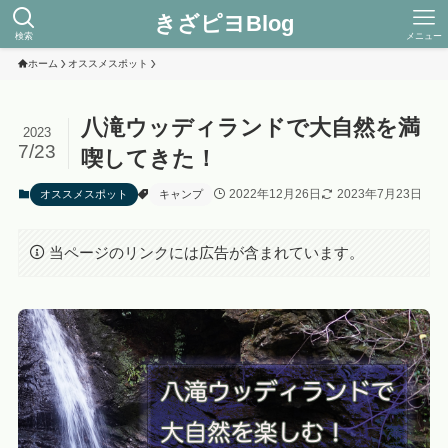
きざピヨBlog
検索
メニュー
ホーム
オススメスポット
八滝ウッディランドで大自然を満
2023
7/23
喫してきた！
2022年12月26日
2023年7月23日
オススメスポット
キャンプ
当ページのリンクには広告が含まれています。