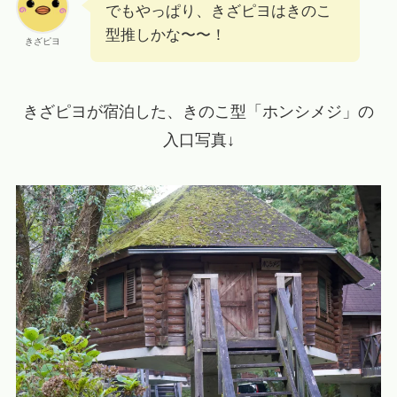
でもやっぱり、きざピヨはきのこ
型推しかな〜〜！
きざピヨ
きざピヨが宿泊した、きのこ型「ホンシメジ」の
入口写真↓