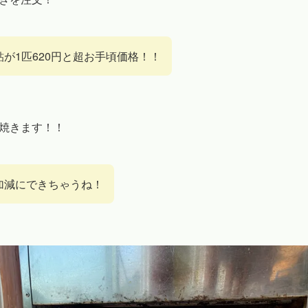
が1匹620円と超お手頃価格！！
焼きます！！
加減にできちゃうね！