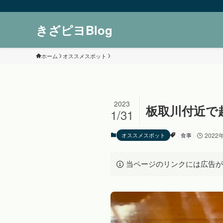
きざピヨBlog
ホーム
オススメスポット
2023
板取川付近で
1/31
オススメスポット
食事
2022
当ページのリンクには広告