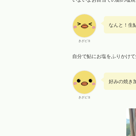
なんと！生鮎
きざピヨ
自分で鮎にお塩をふりかけて
好みの焼き
きざピヨ