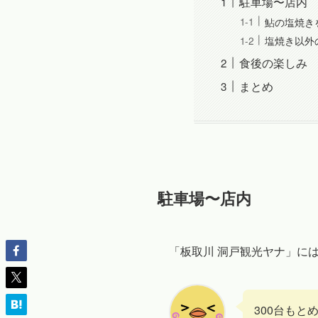
駐車場〜店内
鮎の塩焼き
塩焼き以外
食後の楽しみ
まとめ
駐車場〜店内
「板取川 洞戸観光ヤナ」に
300台も